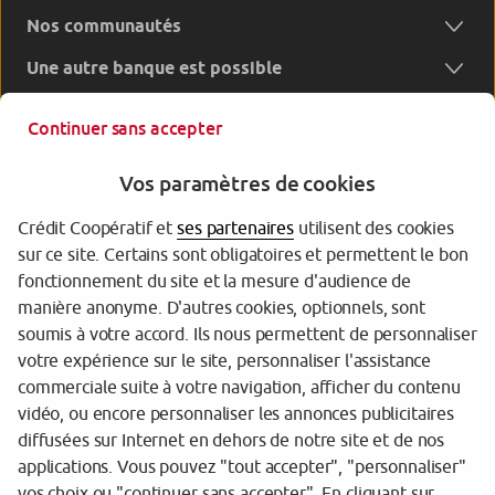
Nos communautés
Une autre banque est possible
Continuer sans accepter
Vos paramètres de cookies
Crédit Coopératif et
ses partenaires
utilisent des cookies
sur ce site. Certains sont obligatoires et permettent le bon
Garantie des Dépôts
fonctionnement du site et la mesure d'audience de
manière anonyme. D'autres cookies, optionnels, sont
Protection des données personnelles
soumis à votre accord. Ils nous permettent de personnaliser
votre expérience sur le site, personnaliser l'assistance
Gestion des cookies
commerciale suite à votre navigation, afficher du contenu
Sécurité
vidéo, ou encore personnaliser les annonces publicitaires
diffusées sur Internet en dehors de notre site et de nos
Tarifs
applications. Vous pouvez "tout accepter", "personnaliser"
vos choix ou "continuer sans accepter". En cliquant sur