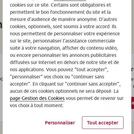
cookies sur ce site. Certains sont obligatoires et
permettent le bon fonctionnement du site et la
mesure d'audience de manière anonyme. D'autres
mment nous contacter :
cookies, optionnels, sont soumis à votre accord. Ils
nous permettent de personnaliser votre expérience
sur le site, personnaliser l'assistance commerciale
suite à votre navigation, afficher du contenu vidéo,
ou encore personnaliser les annonces publicitaires
diffusées sur Internet en dehors de notre site et de
Nous écrir
nos applications. Vous pouvez "tout accepter",
"personnaliser" vos choix ou "continuer sans
00.
Pour échange
accepter". En cliquant sur "continuer sans accepter",
compte pour u
aucun de ces cookies optionnels ne sera déposé. La
page Gestion des Cookies
vous permet de revenir sur
Accéder a
vos choix à tout moment.
Personnaliser
Tout accepter