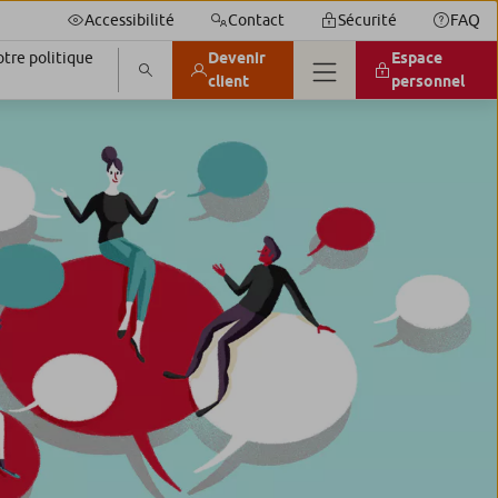
Accessibilité
Contact
Sécurité
FAQ
tre politique
Devenir
Espace
client
personnel