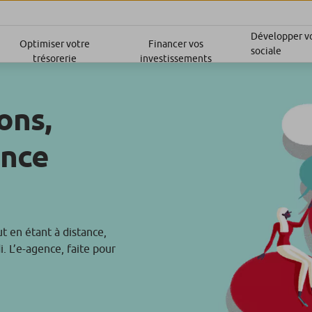
Développer vo
Optimiser votre
Financer vos
sociale
trésorerie
investissements
ons,
ance
t en étant à distance,
i. L’e-agence, faite pour