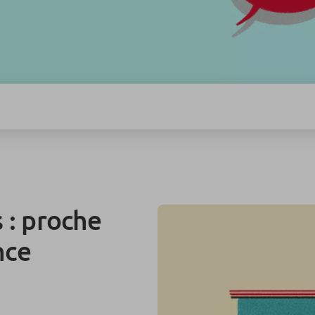
 : proche
nce