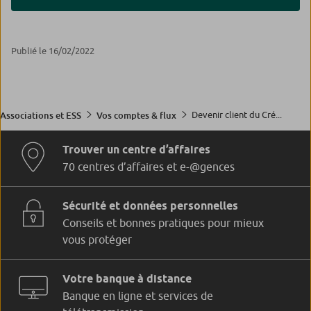
vivre, choisir, participer, ne soit pas un privilège mais
nouveaux quartiers, à l’image de l’AquaStadium à
un droit et une réalité.
Aulnay-sous-Bois. Chaque année, ses éducateurs
permettent à plus de 3 millions de personnes de vivre
Publié le 16/02/2022
Notre engagement, c’est de les aider à accomplir le
ensemble des expériences sportives qui épanouissent
leur. Jour après jour.
et créent du lien.
Notre engagement, c’est de les aider à accomplir le
Devenir client du Cré...
Associations et ESS
Vos comptes & flux
leur. Jour après jour.
Trouver un centre d’affaires
70 centres d’affaires et e-@gences
Sécurité et données personnelles
Conseils et bonnes pratiques pour mieux
vous protéger
Votre banque à distance
Banque en ligne et services de