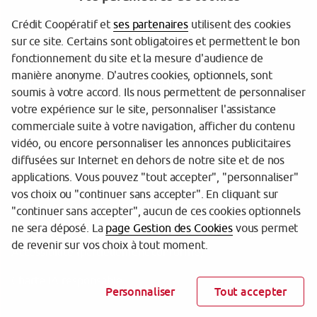
Crédit Coopératif et
ses partenaires
utilisent des cookies
sur ce site. Certains sont obligatoires et permettent le bon
Garantie des Dépôts
fonctionnement du site et la mesure d'audience de
manière anonyme. D'autres cookies, optionnels, sont
Protection des données personnelles
soumis à votre accord. Ils nous permettent de personnaliser
votre expérience sur le site, personnaliser l'assistance
Gestion des cookies
commerciale suite à votre navigation, afficher du contenu
Sécurité
vidéo, ou encore personnaliser les annonces publicitaires
diffusées sur Internet en dehors de notre site et de nos
Tarifs
applications. Vous pouvez "tout accepter", "personnaliser"
vos choix ou "continuer sans accepter". En cliquant sur
Mentions légales
"continuer sans accepter", aucun de ces cookies optionnels
Réglementation
ne sera déposé. La
page Gestion des Cookies
vous permet
de revenir sur vos choix à tout moment.
Accessibilité (partiellement conforme)
Charte IA responsable
Personnaliser
Tout accepter