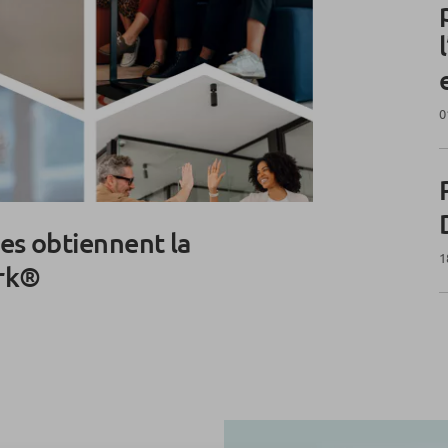
0
les obtiennent la
1
ork®