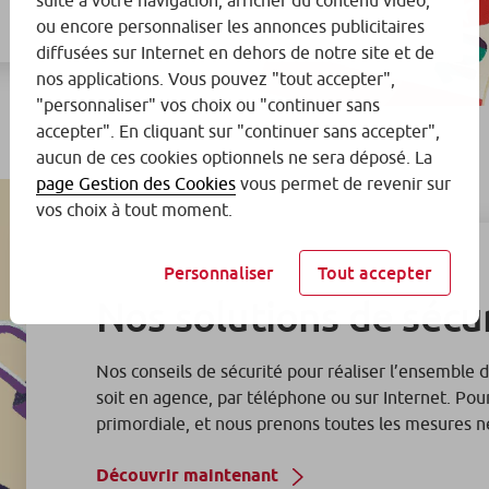
suite à votre navigation, afficher du contenu vidéo,
ou encore personnaliser les annonces publicitaires
diffusées sur Internet en dehors de notre site et de
nos applications. Vous pouvez "tout accepter",
"personnaliser" vos choix ou "continuer sans
accepter". En cliquant sur "continuer sans accepter",
aucun de ces cookies optionnels ne sera déposé. La
page Gestion des Cookies
vous permet de revenir sur
vos choix à tout moment.
Personnaliser
Tout accepter
Nos solutions de sécu
Nos conseils de sécurité pour réaliser l’ensemble 
soit en agence, par téléphone ou sur Internet. Pour
primordiale, et nous prenons toutes les mesures né
Découvrir maintenant