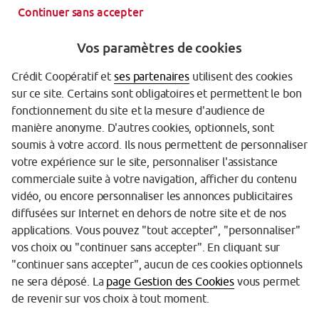
Continuer sans accepter
Vos paramètres de cookies
Crédit Coopératif et
ses partenaires
utilisent des cookies
sur ce site. Certains sont obligatoires et permettent le bon
Garantie des dépôts
fonctionnement du site et la mesure d'audience de
manière anonyme. D'autres cookies, optionnels, sont
Protection des données personnelles
soumis à votre accord. Ils nous permettent de personnaliser
votre expérience sur le site, personnaliser l'assistance
Gestion des cookies
commerciale suite à votre navigation, afficher du contenu
Sécurité
vidéo, ou encore personnaliser les annonces publicitaires
diffusées sur Internet en dehors de notre site et de nos
Tarifs
applications. Vous pouvez "tout accepter", "personnaliser"
vos choix ou "continuer sans accepter". En cliquant sur
Mentions légales
"continuer sans accepter", aucun de ces cookies optionnels
Réglementation
ne sera déposé. La
page Gestion des Cookies
vous permet
de revenir sur vos choix à tout moment.
Accessibilité (partiellement conforme)