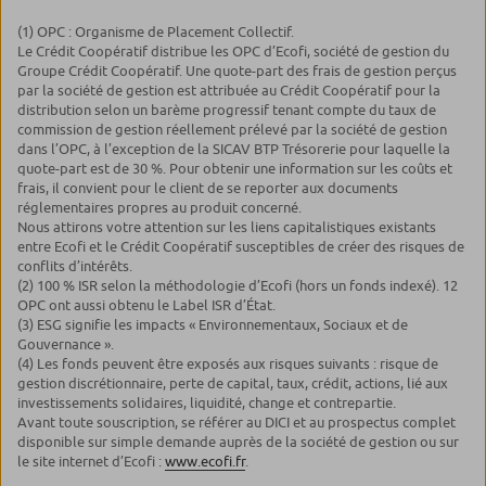
(1) OPC : Organisme de Placement Collectif.
Le Crédit Coopératif distribue les OPC d’Ecofi, société de gestion du
Groupe Crédit Coopératif. Une quote-part des frais de gestion perçus
par la société de gestion est attribuée au Crédit Coopératif pour la
distribution selon un barème progressif tenant compte du taux de
commission de gestion réellement prélevé par la société de gestion
dans l’OPC, à l’exception de la SICAV BTP Trésorerie pour laquelle la
quote-part est de 30 %. Pour obtenir une information sur les coûts et
frais, il convient pour le client de se reporter aux documents
réglementaires propres au produit concerné.
Nous attirons votre attention sur les liens capitalistiques existants
entre Ecofi et le Crédit Coopératif susceptibles de créer des risques de
conflits d’intérêts.
(2) 100 % ISR selon la méthodologie d’Ecofi (hors un fonds indexé). 12
OPC ont aussi obtenu le Label ISR d’État.
(3) ESG signifie les impacts « Environnementaux, Sociaux et de
Gouvernance ».
(4) Les fonds peuvent être exposés aux risques suivants : risque de
gestion discrétionnaire, perte de capital, taux, crédit, actions, lié aux
investissements solidaires, liquidité, change et contrepartie.
Avant toute souscription, se référer au DICI et au prospectus complet
disponible sur simple demande auprès de la société de gestion ou sur
le site internet d’Ecofi :
www.ecofi.fr
.