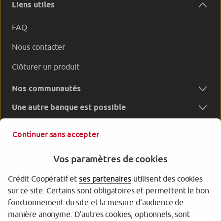
Liens utiles
FAQ
Nous contacter
Clôturer un produit
Nos communautés
Une autre banque est possible
Continuer sans accepter
Vos paramètres de cookies
Crédit Coopératif et
ses partenaires
utilisent des cookies
sur ce site. Certains sont obligatoires et permettent le bon
Garantie des Dépôts
fonctionnement du site et la mesure d'audience de
manière anonyme. D'autres cookies, optionnels, sont
Protection des données personnelles