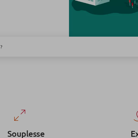
?
Souplesse
Ex