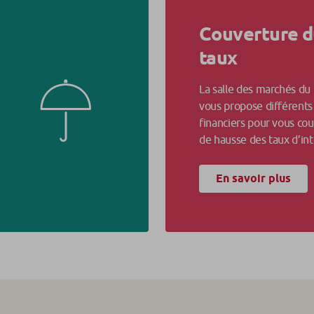
Couverture d
taux
La salle des marchés du
vous propose différents
financiers pour vous cou
de hausse des taux d’int
En savoir plus