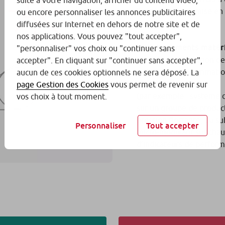
suite à votre navigation, afficher du contenu vidéo,
l’outil productif, mise en
ou encore personnaliser les annonces publicitaires
conception).
diffusées sur Internet en dehors de notre site et de
nos applications. Vous pouvez "tout accepter",
Investissements matér
"personnaliser" vos choix ou "continuer sans
Travaux et acquisition de 
accepter". En cliquant sur "continuer sans accepter",
réduire les consommatio
aucun de ces cookies optionnels ne sera déposé. La
page Gestion des Cookies
vous permet de revenir sur
(par exemple : système d
vos choix à tout moment.
sur un groupe de produc
pression flottante, ou s
Personnaliser
Tout accepter
micro-modulant sur chau
d’indicateurs de perform