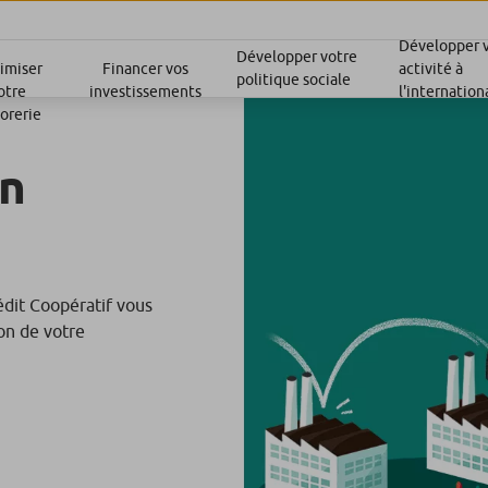
Développer 
Développer votre
activité à
imiser
Financer vos
politique sociale
l'internation
otre
investissements
sorerie
on
rédit Coopératif vous
on de votre