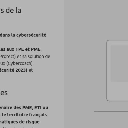
s de la
 dans la cybersécurité
les aux TPE et PME
,
Protect) et sa solution de
eux (Cybercoach).
écurité 2023)
et
ces
enaire des PME, ETI ou
le territoire français
matiques de risque
.