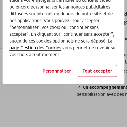
suite à votre navigation, afficher du contenu vidéo,
ou encore personnaliser les annonces publicitaires
Cybercoach, pa
diffusées sur Internet en dehors de notre site et de
l’affaire de tous
nos applications. Vous pouvez "tout accepter",
"personnaliser" vos choix ou "continuer sans
accepter". En cliquant sur "continuer sans accepter",
un outil de simulat
aucun de ces cookies optionnels ne sera déposé. La
oeuvre,
page Gestion des Cookies
vous permet de revenir sur
vos choix à tout moment.
un moyen d’implique
vigilance et adopter les 
Personnaliser
Tout accepter
différents types de
ransomware),
un accompagnement 
sensibilisation avec des