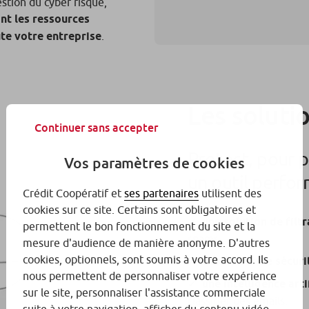
stion du cyber risque,
ant les ressources
te votre entreprise
.
Les soluti
Continuer sans accepter
Protect, pour 
Vos paramètres de cookies
un outil perfor
Crédit Coopératif et
ses partenaires
utilisent des
cookies sur ce site. Certains sont obligatoires et
une solution de filt
permettent le bon fonctionnement du site et la
spams,
mesure d'audience de manière anonyme. D'autres
cookies, optionnels, sont soumis à votre accord. Ils
des filtres de sécur
nous permettent de personnaliser votre expérience
une intelligence arti
sur le site, personnaliser l'assistance commerciale
classifier des emails.