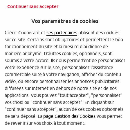
Continuer sans accepter
Vos paramètres de cookies
Crédit Coopératif et
ses partenaires
utilisent des cookies
sur ce site. Certains sont obligatoires et permettent le bon
Garantie des Dépôts
fonctionnement du site et la mesure d'audience de
manière anonyme. D'autres cookies, optionnels, sont
Protection des données personnelles
soumis à votre accord. Ils nous permettent de personnaliser
votre expérience sur le site, personnaliser l'assistance
Gestion des cookies
commerciale suite à votre navigation, afficher du contenu
Sécurité
vidéo, ou encore personnaliser les annonces publicitaires
diffusées sur Internet en dehors de notre site et de nos
Tarifs
applications. Vous pouvez "tout accepter", "personnaliser"
vos choix ou "continuer sans accepter". En cliquant sur
Mentions légales
"continuer sans accepter", aucun de ces cookies optionnels
Réglementation
ne sera déposé. La
page Gestion des Cookies
vous permet
de revenir sur vos choix à tout moment.
Accessibilité (partiellement conforme)