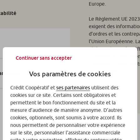
Europe.
abilité
Le Règlement UE 2023
exigent des informatio
d’ordres et les contrep
l’Union Européenne. L
réglementaires des diff
– favorise la transparen
Continuer sans accepter
– renforce la lutte con
du terrorisme.
Vos paramètres de cookies
ancières
Crédit Coopératif et
ses partenaires
utilisent des
cookies sur ce site. Certains sont obligatoires et
permettent le bon fonctionnement du site et la
mesure d'audience de manière anonyme. D'autres
cookies, optionnels, sont soumis à votre accord. Ils
nous permettent de personnaliser votre expérience
sur le site, personnaliser l'assistance commerciale