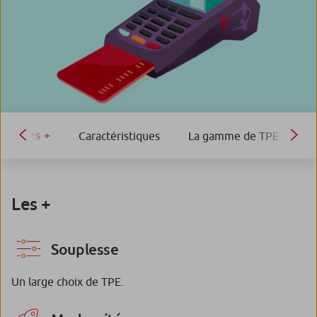
Les +
Caractéristiques
La gamme de TPE
La
Les +
Souplesse
Un large choix de TPE.