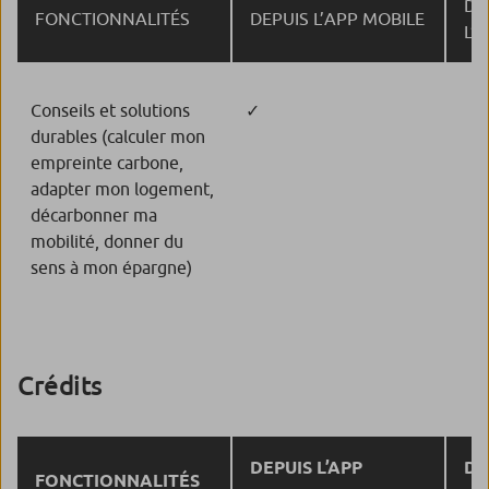
DE
FONCTIONNALITÉS
DEPUIS L’APP MOBILE
L’
Conseils et solutions
✓
durables (calculer mon
empreinte carbone,
adapter mon logement,
décarbonner ma
mobilité, donner du
sens à mon épargne)​
Crédits
DEPUIS L’APP
DE
FONCTIONNALITÉS