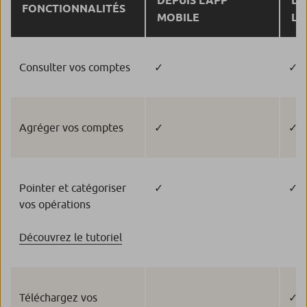
DEPUIS L’APP
DE
FONCTIONNALITÉS
MOBILE
L’
Consulter vos comptes
✓
✓
Agréger vos comptes
✓
✓
Pointer et catégoriser
✓
✓
vos opérations
Découvrez le tutoriel
Téléchargez vos
✓