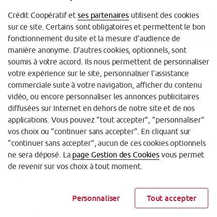
Crédit Coopératif et
ses partenaires
utilisent des cookies
DEPUIS L’APP
FONCTIONNALITÉS
sur ce site. Certains sont obligatoires et permettent le bon
MOBILE
fonctionnement du site et la mesure d'audience de
manière anonyme. D'autres cookies, optionnels, sont
soumis à votre accord. Ils nous permettent de personnaliser
Souscrire un livret ou
votre expérience sur le site, personnaliser l'assistance
un plan d’épargne
commerciale suite à votre navigation, afficher du contenu
logement
vidéo, ou encore personnaliser les annonces publicitaires
diffusées sur Internet en dehors de notre site et de nos
applications. Vous pouvez "tout accepter", "personnaliser"
vos choix ou "continuer sans accepter". En cliquant sur
Consulter et gérer vos
"continuer sans accepter", aucun de ces cookies optionnels
contrats d’assurance
ne sera déposé. La
page Gestion des Cookies
vous permet
vie :
de revenir sur vos choix à tout moment.
✓
• Historique des
(en fonction du type de
(en
opérations
Personnaliser
Tout accepter
contrat)
• Répartition des
supports