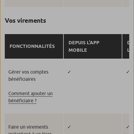
Vos virements
DEPUIS L’APP
DE
FONCTIONNALITÉS
MOBILE
L’
Gérer vos comptes
✓
✓
bénéficiaires
Comment ajouter un
bénéficiaire ?
Faire un virements
✓
✓
instantané à un tiers