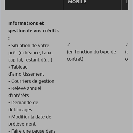
MOBILE
L’
Informations et
gestion de vos crédits
:
✓
✓
• Situation de votre
(en fonction du type de
(en
prêt (échéance, taux,
contrat)
con
capital, restant dû…)
• Tableau
d’amortissement
• Courriers de gestion
• Relevé annuel
d’intérêts
• Demande de
déblocages
• Modifier la date de
prélèvement
• Faire une pause dans