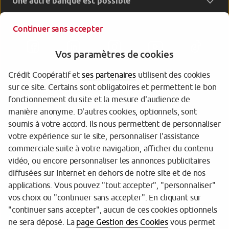
Une autre banque est possible
Continuer sans accepter
Vos paramètres de cookies
Crédit Coopératif et
ses partenaires
utilisent des cookies
sur ce site. Certains sont obligatoires et permettent le bon
Garantie des Dépôts
fonctionnement du site et la mesure d'audience de
manière anonyme. D'autres cookies, optionnels, sont
Protection des données personnelles
soumis à votre accord. Ils nous permettent de personnaliser
votre expérience sur le site, personnaliser l'assistance
Gestion des cookies
commerciale suite à votre navigation, afficher du contenu
Sécurité
vidéo, ou encore personnaliser les annonces publicitaires
diffusées sur Internet en dehors de notre site et de nos
Tarifs
applications. Vous pouvez "tout accepter", "personnaliser"
vos choix ou "continuer sans accepter". En cliquant sur
Mentions légales
"continuer sans accepter", aucun de ces cookies optionnels
Réglementation
ne sera déposé. La
page Gestion des Cookies
vous permet