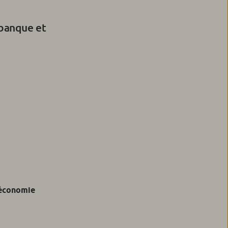
 banque et
 économie