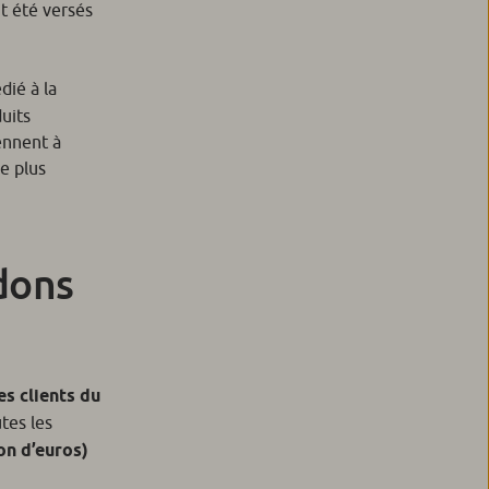
nt été versés
dié à la
duits
iennent à
e plus
 dons
es clients du
utes les
on d’euros)