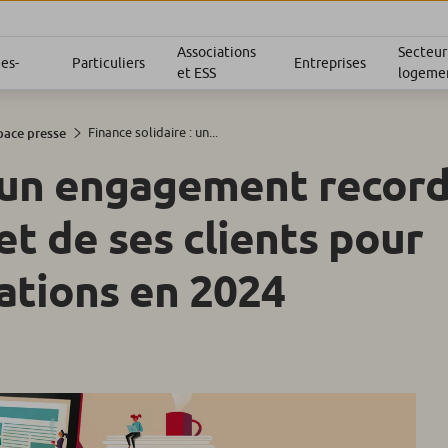
Associations
Secteur
es-
Particuliers
Entreprises
et ESS
logemen
Finance solidaire : un...
pace presse
: un engagement recor
et de ses clients pour
iations en 2024