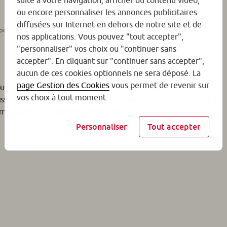
suite à votre navigation, afficher du contenu vidéo,
ou encore personnaliser les annonces publicitaires
diffusées sur Internet en dehors de notre site et de
Coopératif
nos applications. Vous pouvez "tout accepter",
"personnaliser" vos choix ou "continuer sans
accepter". En cliquant sur "continuer sans accepter",
aucun de ces cookies optionnels ne sera déposé. La
page Gestion des Cookies
vous permet de revenir sur
ourd’hui des leviers essentiels pour aider les associations à financer
(1)
vos choix à tout moment.
issus des produits AGIR
du Crédit Coopératif nous permettent de
compagnement et de défense des droits.
Personnaliser
Tout accepter