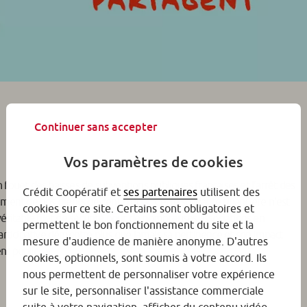
Continuer sans accepter
Vos paramètres de cookies
n fouet des baisses de subventions publiques françaises et l’arrêt des
Crédit Coopératif et
ses partenaires
utilisent des
nt de nos clients devient crucial. Cette solidarité financière n’est
cookies sur ce site. Certains sont obligatoires et
ritable filet de sécurité pour de nombreuses associations en
permettent le bon fonctionnement du site et la
rticipative démontre plus que jamais sa pertinence et son impact
mesure d'audience de manière anonyme. D'autres
t public.
cookies, optionnels, sont soumis à votre accord. Ils
nous permettent de personnaliser votre expérience
sur le site, personnaliser l'assistance commerciale