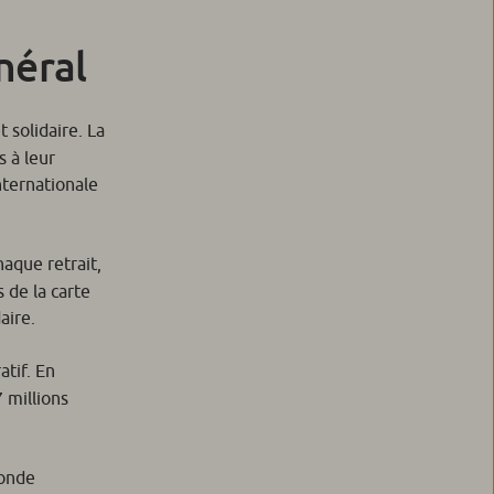
néral
 solidaire. La
 à leur
internationale
haque retrait,
 de la carte
aire.
atif. En
 millions
monde