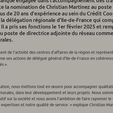
anque engagée dans l’accompagnement des tra
e la nomination de Christian Martinez au poste
us de 20 ans d’expérience au sein du Crédit Coo
 la délégation régionale d’Ile-de-France qui co
 Il a pris ses fonctions le 1er février 2025 et re
 poste de directrice adjointe du réseau commer
rales.
nt de l’activité des centres d’affaires de la région et représen
mène ses actions de délégué général d’Ile-de-France en cohérenc
és ».
égation, nous mettons tout en œuvre pour accompagner qualita
s morales, dans leur développement et leurs projets. Nous som
if sur la société et nous avons l’ambition de faire rayonner le 
s expertises et notre qualité de service.
» explique Christian Mar