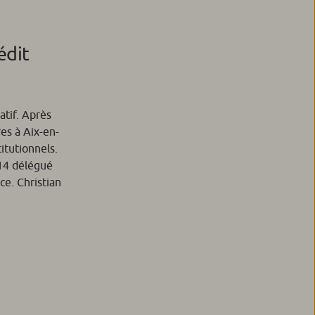
édit
atif. Après
res à Aix-en-
itutionnels.
014 délégué
ce. Christian