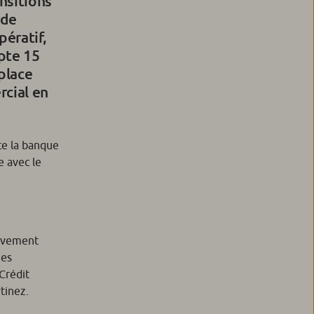
nsitions
 de
pératif,
mpte 15
mplace
cial en
te la banque
e avec le
tivement
mes
Crédit
tinez.