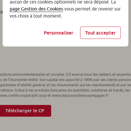
aucun de ces cookies optionnels ne sera déposé. La
page Gestion des Cookies
vous permet de revenir sur
onnelle,
vos choix à tout moment.
Personnaliser
Tout accepter
itions environnementales et sociales. S’il exerce tous les métiers et expertis
s de l’économie réelle. Son capital est apporté à 100% par ses clients person
rganismes d’intérêt général et les mouvements qui les représentent) et par se
ociétaire. Grâce à ses produits bancaires du quotidien, solidaires et tracés, les
.. www.credit-cooperatif.coop et www.lepouvoirdenousengager.fr
Télécharger le CP