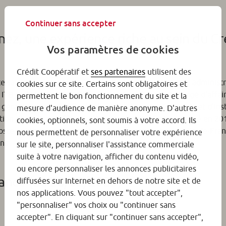
Continuer sans accepter
nez, une expérience riche au sein du Cr
Vos paramètres de cookies
Crédit Coopératif et
ses partenaires
utilisent des
e sa carrière au Crédit Coopératif en 1999 à un poste administr
cookies sur ce site. Certains sont obligatoires et
ITB de l’Institut Technique de Banque, il devient chargé d’affai
permettent le bon fonctionnement du site et la
érant un portefeuille de clients de l’économie sociale et d’inst
mesure d'audience de manière anonyme. D'autres
ection du centre d’affaires d’Amiens. Il est ensuite nommé en 2
cookies, optionnels, sont soumis à votre accord. Ils
ste qu’il a occupé jusqu’à sa récente nomination en Ile-de-Fran
nous permettent de personnaliser votre expérience
ns.
sur le site, personnaliser l'assistance commerciale
suite à votre navigation, afficher du contenu vidéo,
ou encore personnaliser les annonces publicitaires
rance (au 28/02/2025)
diffusées sur Internet en dehors de notre site et de
nos applications. Vous pouvez "tout accepter",
"personnaliser" vos choix ou "continuer sans
accepter". En cliquant sur "continuer sans accepter",