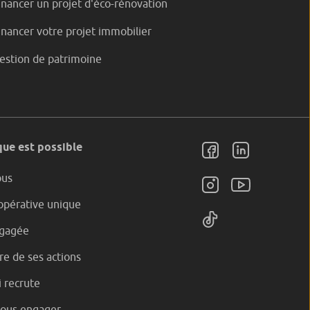
inancer un projet d'éco-rénovation
inancer votre projet immobilier
estion de patrimoine
ue est possible
ous
pérative unique
gagée
e de ses actions
 recrute
nous engager