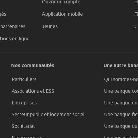
Ouvrir un compte
F
gés
Application mobile
F
 partenaires
Jeunes
G
tions en ligne
Nos communautés
Une autre banq
Particuliers
Qui sommes-n
Associations et ESS
Une banque coo
Entreprises
Une banque en
Secteur public et logement social
Une banque fièr
Sociétariat
Une banque qui
Espace presse
Le pouvoir de 