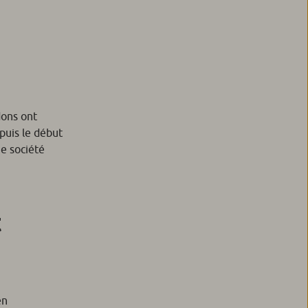
dons ont
puis le début
ne société
t
en