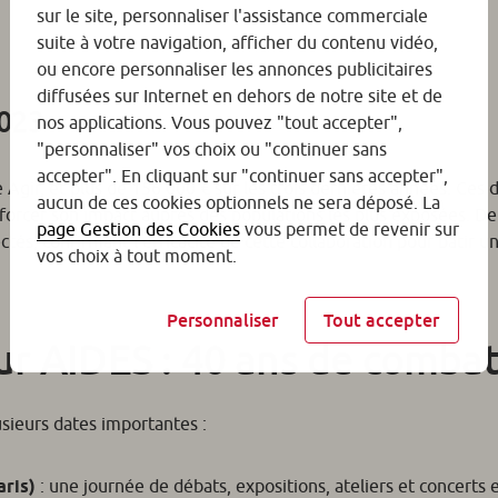
sur le site, personnaliser l'assistance commerciale
suite à votre navigation, afficher du contenu vidéo,
ou encore personnaliser les annonces publicitaires
diffusées sur Internet en dehors de notre site et de
2023
nos applications. Vous pouvez "tout accepter",
"personnaliser" vos choix ou "continuer sans
accepter". En cliquant sur "continuer sans accepter",
Agir, et plus de 156 000 € sur les trois dernières années. Ces 
aucun de ces cookies optionnels ne sera déposé. La
enforcer son impact auprès des populations les plus exposées. De
page Gestion des Cookies
vous permet de revenir sur
ectés, confirmant l’efficacité de cette collaboration pour bâtir u
vos choix à tout moment.
Personnaliser
Tout accepter
ur AIDES : 40 ans de comba
usieurs dates importantes :
aris)
: une journée de débats, expositions, ateliers et concerts 