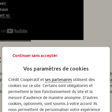
evez
seaux
nt ici.
Continuer sans accepter
t engagé
Vos paramètres de cookies
oopératif à travers notre gamme Agir.
Cette gamme propose de
rgne – qui permettent aux clients de faire des dons à
une associa
Crédit Coopératif et
ses partenaires
utilisent des
. En choisissant ces produits et l’association AIDES, chaque clie
cookies sur ce site. Certains sont obligatoires et
tions de dépistage, d’accompagnement et de sensibilisation m
permettent le bon fonctionnement du site et la
mesure d'audience de manière anonyme. D'autres
cookies, optionnels, sont soumis à votre accord. Ils
nous permettent de personnaliser votre expérience