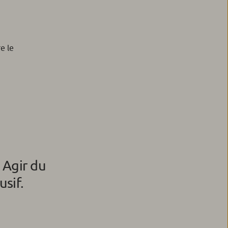
e le
 Agir du
usif.