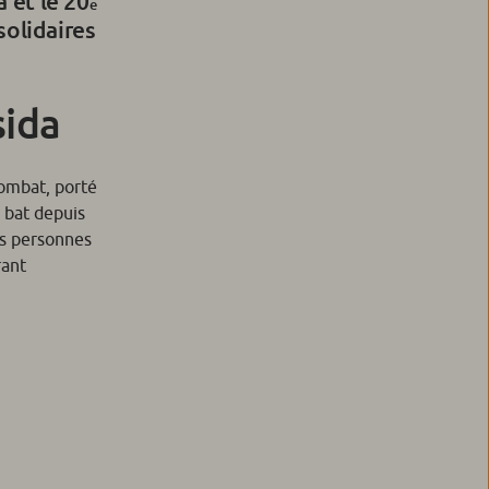
 et le 20
e
solidaires
sida
combat, porté
e bat depuis
es personnes
rant