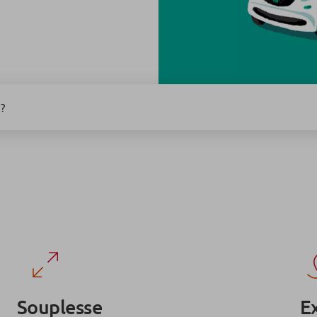
?
Souplesse
Ex