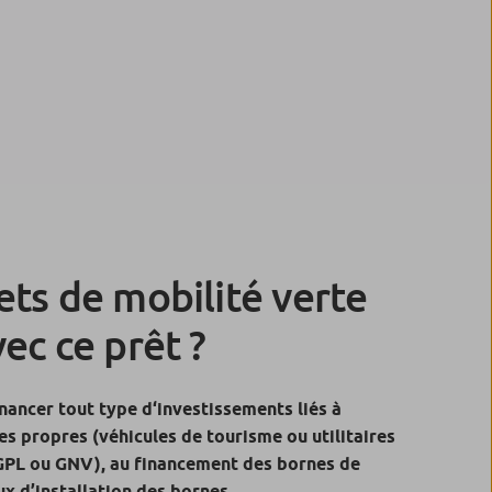
ets de mobilité verte
ec ce prêt ?
inancer tout type d‘investissements liés à
les propres (véhicules de tourisme ou utilitaires
 GPL ou GNV), au financement des bornes de
x d’installation des bornes.