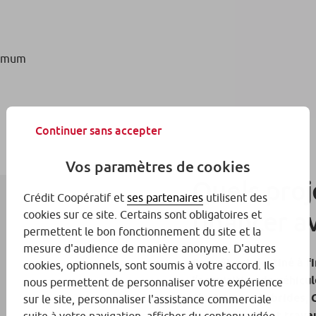
aximum
Continuer sans accepter
Vos paramètres de cookies
Quels proj
Crédit Coopératif et
ses partenaires
utilisent des
financer av
cookies sur ce site. Certains sont obligatoires et
permettent le bon fonctionnement du site et la
mesure d'audience de manière anonyme. D'autres
Ce prêt est destiné à f
cookies, optionnels, sont soumis à votre accord. Ils
l’acquisition de véhicu
nous permettent de personnaliser votre expérience
électriques, hybrides,
sur le site, personnaliser l'assistance commerciale
rechargement et travau