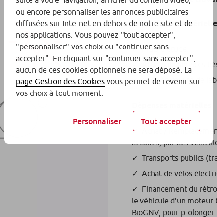
suite à votre navigation, afficher du contenu vidéo,
ou encore personnaliser les annonces publicitaires
Dépenses immatérielle
diffusées sur Internet en dehors de notre site et de
nos applications. Vous pouvez "tout accepter",
"personnaliser" vos choix ou "continuer sans
Frais d’étude
accepter". En cliquant sur "continuer sans accepter",
Achats de services lié
aucun de ces cookies optionnels ne sera déposé. La
Mise en œuvre de labe
page Gestion des Cookies
vous permet de revenir sur
vos choix à tout moment.
Dépenses matérielles
Personnaliser
Tout accepter
Achat / Remplacement d
autobus, par des véhicu
Transports publics (t
Achat de vélos électr
Financement du rétrof
le véhicule d’un moteur 
BioGNV, pour prolonger l