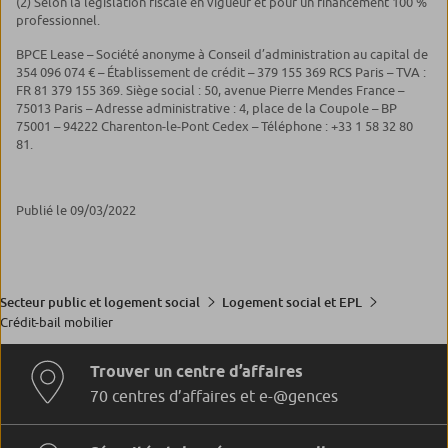
(2) Selon la législation fiscale en vigueur et pour un financement 100 %
professionnel.
BPCE Lease – Société anonyme à Conseil d’administration au capital de
354 096 074 € – Établissement de crédit – 379 155 369 RCS Paris – TVA :
FR 81 379 155 369. Siège social : 50, avenue Pierre Mendes France –
75013 Paris – Adresse administrative : 4, place de la Coupole – BP
75001 – 94222 Charenton-le-Pont Cedex – Téléphone : +33 1 58 32 80
81.
Publié le 09/03/2022
Secteur public et logement social
Logement social et EPL
Crédit-bail mobilier
Trouver un centre d’affaires
70 centres d’affaires et e-@gences