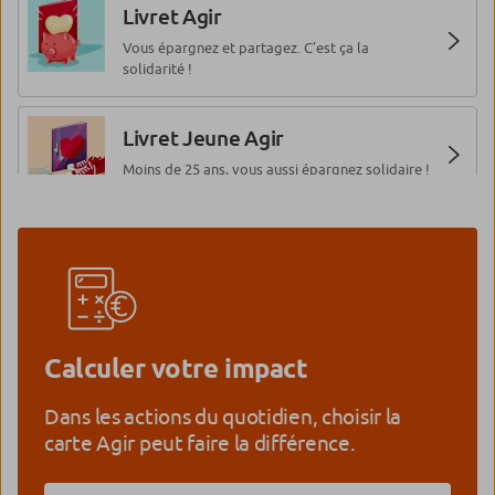
Livret Agir
Vous épargnez et partagez. C’est ça la
solidarité !
Livret Jeune Agir
Moins de 25 ans, vous aussi épargnez solidaire !
Livret Développement Durable
et Solidaire
Vous épargnez utile, durable et solidaire !
Calculer votre impact
Livret A comme Agir
Le livret qui favorise l’accès au logement pour
Dans les actions du quotidien, choisir la
tous.
carte Agir peut faire la différence.