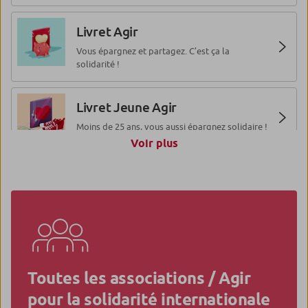
Livret Agir
Vous épargnez et partagez. C’est ça la
solidarité !
Livret Jeune Agir
Moins de 25 ans, vous aussi épargnez solidaire !
Voir plus
Livret A comme Agir
Le livret qui favorise l’accès au logement pour
tous.
Livret de Développement
Durable et Solidaire
Toutes les associations / Agir
Vous épargnez utile, durable et solidaire !
pour la solidarité internationale