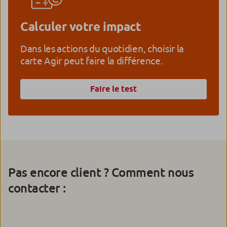
Calculer votre impact
Livret A comme Agir
Le livret qui favorise l’accès au logement pour
Dans les actions du quotidien, choisir la
tous.
carte Agir peut faire la différence.
Faire le test
Pas encore client ? Comment nous
contacter :