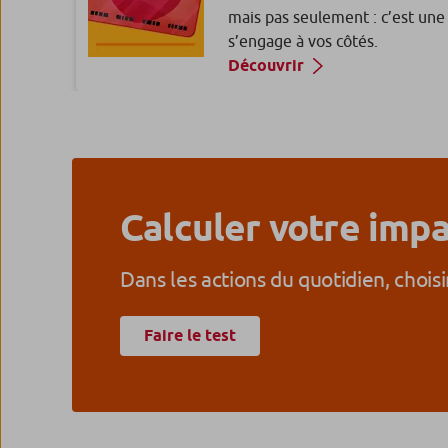
mais pas seulement : c’est une 
s’engage à vos côtés.
Découvrir
Livret Jeune Agir
Moins de 25 ans, vous aussi épa
Découvrir
Calculer votre imp
Dans les actions du quotidien, choisir
Livret A comme Agir
Faire le test
Le livret qui favorise l’accès 
Découvrir