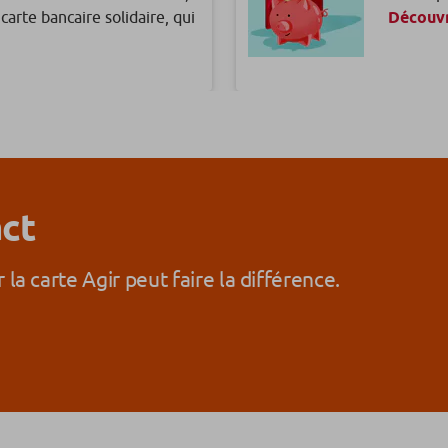
carte bancaire solidaire, qui
Découvr
Livret
rgnez solidaire !
Vous épa
Découvr
act
 la carte Agir peut faire la différence.
au logement pour tous.