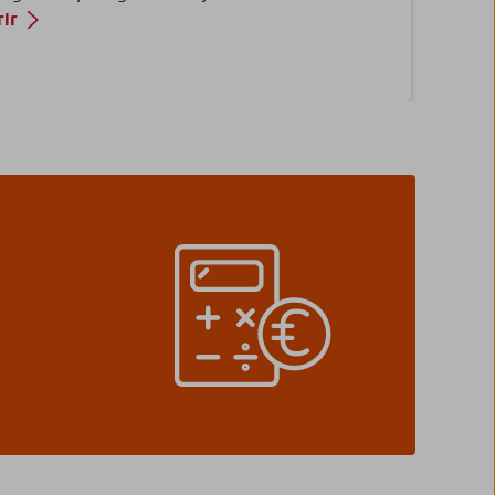
ir
 Développement Durable et Solidaire
rgnez utile, durable et solidaire !
ir