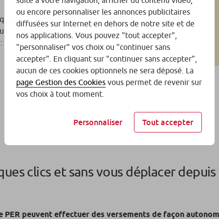
suite à votre navigation, afficher du contenu vidéo,
ou encore personnaliser les annonces publicitaires
iques
diffusées sur Internet en dehors de notre site et de
 l’objectif
nos applications. Vous pouvez "tout accepter",
:
"personnaliser" vos choix ou "continuer sans
accepter". En cliquant sur "continuer sans accepter",
aucun de ces cookies optionnels ne sera déposé. La
page Gestion des Cookies
vous permet de revenir sur
vos choix à tout moment.
Personnaliser
Tout accepter
ques clics et sans vous déplacer depuis
vie PER peuvent effectuer des versements de façon autonom