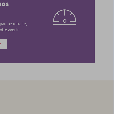
nos
pargne retraite,
tre avenir.
e