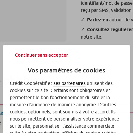
identifiant/mot de passe
reçu par SMS, validation 
Parlez-en
autour de v
Consultez régulière
notre site.
Continuer sans accepter
Vos paramètres de cookies
e phishing
Crédit Coopératif et
ses partenaires
utilisent des
cookies sur ce site. Certains sont obligatoires et
permettent le bon fonctionnement du site et la
mesure d'audience de manière anonyme. D'autres
cookies, optionnels, sont soumis à votre accord. Ils
nous permettent de personnaliser votre expérience
sur le site, personnaliser l'assistance commerciale