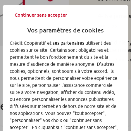
Continuer sans accepter
4- Ne jamai
à un tiers.
Vos paramètres de cookies
5- Modifier
Crédit Coopératif et
ses partenaires
utilisent des
fréquemme
cookies sur ce site. Certains sont obligatoires et
permettent le bon fonctionnement du site et la
tous les 3 mois 
mesure d'audience de manière anonyme. D'autres
cookies, optionnels, sont soumis à votre accord. Ils
nous permettent de personnaliser votre expérience
sur le site, personnaliser l'assistance commerciale
suite à votre navigation, afficher du contenu vidéo,
ou encore personnaliser les annonces publicitaires
re intéressé par…
diffusées sur Internet en dehors de notre site et de
nos applications. Vous pouvez "tout accepter",
"personnaliser" vos choix ou "continuer sans
accepter". En cliquant sur "continuer sans accepter",