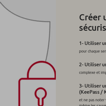
Créer 
sécuri
1- Utiliser 
pour chaque ser
2- Utiliser 
complexe et impo
3- Utiliser 
(KeePass / 
et ne pas noter 
même les sauveg