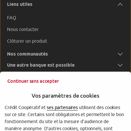
Liens utiles
FAQ
Nous contacter
Clôturer un produit
Nos communautés
Une autre banque est possible
Continuer sans accepter
Vos paramètres de cookies
Crédit Coopératif et
ses partenaires
utilisent des cookies
sur ce site. Certains sont obligatoires et permettent le bon
Garantie des dépôts
fonctionnement du site et la mesure d'audience de
manière anonyme. D'autres cookies, optionnels, sont