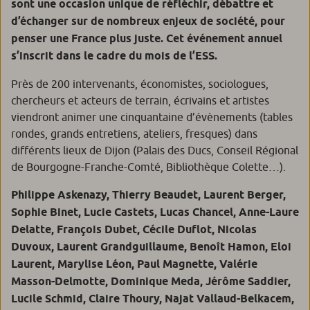
sont une occasion unique de réfléchir, débattre et
d’échanger sur de nombreux enjeux de société, pour
penser une France plus juste. Cet événement annuel
s’inscrit dans le cadre du mois de l’ESS.
Près de 200 intervenants, économistes, sociologues,
chercheurs et acteurs de terrain, écrivains et artistes
viendront animer une cinquantaine d’évènements (tables
rondes, grands entretiens, ateliers, fresques) dans
différents lieux de Dijon (Palais des Ducs, Conseil Régional
de Bourgogne-Franche-Comté, Bibliothèque Colette…).
Philippe Askenazy, Thierry Beaudet, Laurent Berger,
Sophie Binet, Lucie Castets, Lucas Chancel, Anne-Laure
Delatte, François Dubet, Cécile Duflot, Nicolas
Duvoux, Laurent Grandguillaume, Benoît Hamon, Eloi
Laurent, Marylise Léon, Paul Magnette, Valérie
Masson-Delmotte, Dominique Meda, Jérôme Saddier,
Lucile Schmid, Claire Thoury, Najat Vallaud-Belkacem,