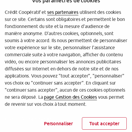
Vos paramètres de cookies
Crédit Coopératif et
ses partenaires
utilisent des cookies
sur ce site. Certains sont obligatoires et permettent le bon
Garantie des dépôts
fonctionnement du site et la mesure d'audience de
manière anonyme. D'autres cookies, optionnels, sont
Protection des données personnelles
soumis à votre accord. Ils nous permettent de personnaliser
votre expérience sur le site, personnaliser l'assistance
Gestion des cookies
commerciale suite à votre navigation, afficher du contenu
Sécurité
vidéo, ou encore personnaliser les annonces publicitaires
diffusées sur Internet en dehors de notre site et de nos
Tarifs
applications. Vous pouvez "tout accepter", "personnaliser"
vos choix ou "continuer sans accepter". En cliquant sur
Mentions légales
"continuer sans accepter", aucun de ces cookies optionnels
Réglementation
ne sera déposé. La
page Gestion des Cookies
vous permet
de revenir sur vos choix à tout moment.
Accessibilité (partiellement conforme)
Charte IA responsable
Personnaliser
Tout accepter