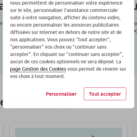
banque de référence de la c
nous permettent de personnaliser votre expérience
sur le site, personnaliser l'assistance commerciale
suite à votre navigation, afficher du contenu vidéo,
t auprès de notre client le Cinéma des Cinéastes, le Crédit Coopé
ou encore personnaliser les annonces publicitaires
s… Nous sommes fiers de nous engager depuis plus de 40 ans pour
diffusées sur Internet en dehors de notre site et de
nos applications. Vous pouvez "tout accepter",
"personnaliser" vos choix ou "continuer sans
accepter". En cliquant sur "continuer sans accepter",
aucun de ces cookies optionnels ne sera déposé. La
page Gestion des Cookies
vous permet de revenir sur
vos choix à tout moment.
Personnaliser
Tout accepter
e intéressé par