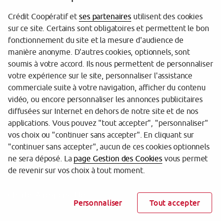
Crédit Coopératif et
ses partenaires
utilisent des cookies
sur ce site. Certains sont obligatoires et permettent le bon
Garantie des dépôts
fonctionnement du site et la mesure d'audience de
manière anonyme. D'autres cookies, optionnels, sont
Protection des données personnelles
soumis à votre accord. Ils nous permettent de personnaliser
votre expérience sur le site, personnaliser l'assistance
Gestion des cookies
commerciale suite à votre navigation, afficher du contenu
Sécurité
vidéo, ou encore personnaliser les annonces publicitaires
diffusées sur Internet en dehors de notre site et de nos
Tarifs
applications. Vous pouvez "tout accepter", "personnaliser"
vos choix ou "continuer sans accepter". En cliquant sur
Mentions légales
"continuer sans accepter", aucun de ces cookies optionnels
Réglementation
ne sera déposé. La
page Gestion des Cookies
vous permet
de revenir sur vos choix à tout moment.
Accessibilité (partiellement conforme)
Charte IA responsable
Personnaliser
Tout accepter