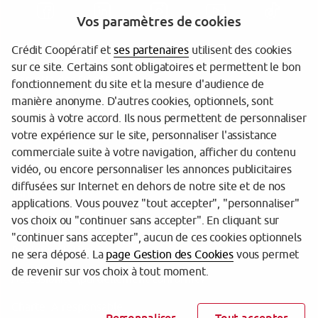
Vos paramètres de cookies
Crédit Coopératif et
ses partenaires
utilisent des cookies
sur ce site. Certains sont obligatoires et permettent le bon
Garantie des Dépôts
fonctionnement du site et la mesure d'audience de
manière anonyme. D'autres cookies, optionnels, sont
Protection des données personnelles
soumis à votre accord. Ils nous permettent de personnaliser
votre expérience sur le site, personnaliser l'assistance
Gestion des cookies
commerciale suite à votre navigation, afficher du contenu
Sécurité
vidéo, ou encore personnaliser les annonces publicitaires
diffusées sur Internet en dehors de notre site et de nos
Tarifs
applications. Vous pouvez "tout accepter", "personnaliser"
vos choix ou "continuer sans accepter". En cliquant sur
Mentions légales
"continuer sans accepter", aucun de ces cookies optionnels
Réglementation
ne sera déposé. La
page Gestion des Cookies
vous permet
de revenir sur vos choix à tout moment.
Accessibilité (partiellement conforme)
Charte IA responsable