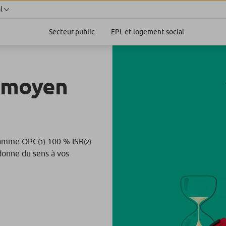
l
Secteur public
EPL et logement social
 moyen
a gamme OPC
100 % ISR
(1)
(2)
 donne du sens à vos