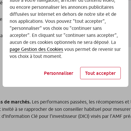
suite à votre navigation, afficher du contenu vidéo,
e, à des frais de
ou encore personnaliser les annonces publicitaires
diffusées sur Internet en dehors de notre site et de
 entraîner des
nos applications. Vous pouvez "tout accepter",
"personnaliser" vos choix ou "continuer sans
accepter". En cliquant sur "continuer sans accepter",
tains contrats avant
aucun de ces cookies optionnels ne sera déposé. La
page Gestion des Cookies
vous permet de revenir sur
vos choix à tout moment.
Personnaliser
Tout accepter
as de marchés.
Les performances passées, les récompenses et l
 invité à se rapprocher de son conseiller habituel pour mesurer
’Information Clé pour l’investisseur (DICI) visés par l’AMF pr