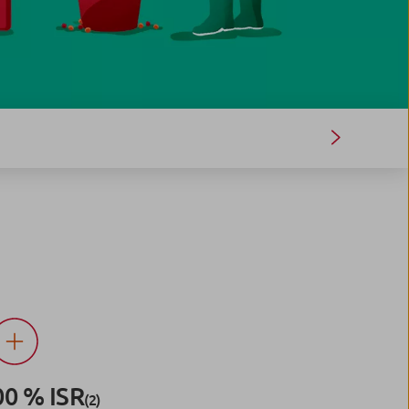
00 % ISR
(2)