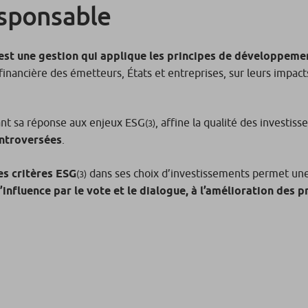
esponsable
est une gestion qui applique les principes de développemen
ra-financière des émetteurs, États et entreprises, sur leurs im
rant sa réponse aux enjeux ESG
, affine la qualité des investis
(3)
ontroversées
.
es critères ESG
dans ses choix d’investissements permet une
(3)
’influence par le vote et le dialogue, à l’amélioration des 