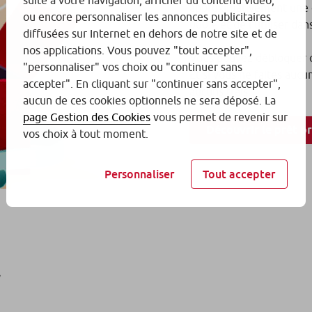
suite à votre navigation, afficher du contenu vidéo,
approximativement une e
ou encore personnaliser les annonces publicitaires
000 € et de l’utiliser dan
diffusées sur Internet en dehors de notre site et de
nos applications. Vous pouvez "tout accepter",
Vous pouvez débloquer c
"personnaliser" vos choix ou "continuer sans
Et si vous ne faites aucu
accepter". En cliquant sur "continuer sans accepter",
aucuns frais.
aucun de ces cookies optionnels ne sera déposé. La
page Gestion des Cookies
vous permet de revenir sur
Découvrir le prêt p
vos choix à tout moment.
Personnaliser
Tout accepter
r